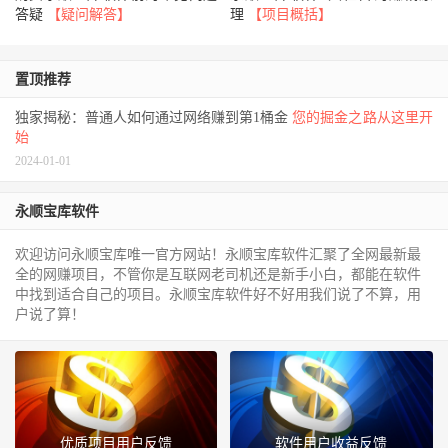
答疑
【疑问解答】
理
【项目概括】
置顶推荐
独家揭秘：普通人如何通过网络赚到第1桶金
您的掘金之路从这里开
始
2024-01-01
永顺宝库软件
欢迎访问永顺宝库唯一官方网站！永顺宝库软件汇聚了全网最新最
全的网赚项目，不管你是互联网老司机还是新手小白，都能在软件
中找到适合自己的项目。永顺宝库软件好不好用我们说了不算，用
户说了算！
优质项目用户反馈
软件用户收益反馈